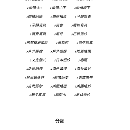
婚攝Alex
婚攝小宇
婚攝峻宇
婚禮紀錄
婚紗攝影
孕婦寫真
孕期寫真
宴會
寵物寫真
寶寶寫真
尾牙
巴黎婚紗
巴黎鐵塔婚紗
形象照
懷孕寫真
戶外婚禮
戶外證婚
推薦婚攝
文定儀式
日本婚紗
春酒
活動紀錄
海外婚禮
海外婚紗
皇后鎮森林
結婚迎娶
美式婚禮
自助婚紗
英國婚禮
英國婚紗
親子寫真
陽明山
風格婚紗
分類