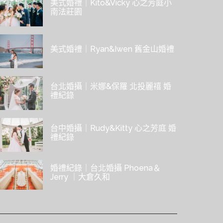
美式婚禮｜Kito&Vicky 心之芳庭小
南法莊園
美式婚禮｜Ryan&Iwen 舊金山婚禮
台北婚攝｜米娜&保羅 北投麗禧 婚
禮紀錄
台中婚攝｜Rudy&Kitty 心之芳庭 婚
禮紀錄
婚禮紀錄｜台北婚攝 Phoena＆
Jerry ｜大倉久和