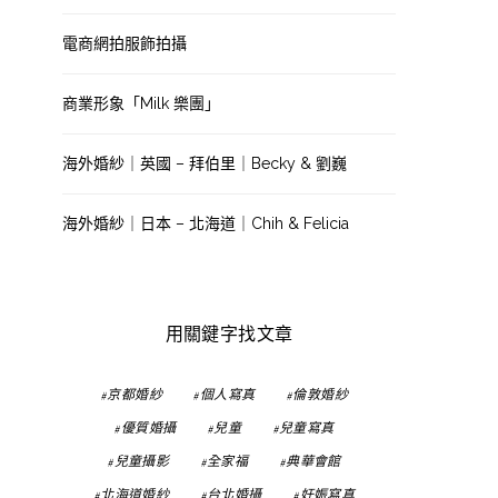
電商網拍服飾拍攝
商業形象「Milk 樂團」
海外婚紗｜英國 – 拜伯里｜Becky & 劉巍
海外婚紗｜日本 – 北海道｜Chih & Felicia
用關鍵字找文章
京都婚紗
個人寫真
倫敦婚紗
優質婚攝
兒童
兒童寫真
兒童攝影
全家福
典華會館
北海道婚紗
台北婚攝
妊娠寫真