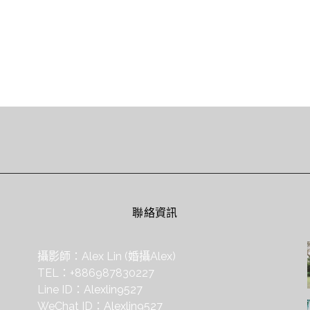
聯絡資訊
攝影師：Alex Lin (婚攝Alex)
TEL：+886987830227
Line ID：
Alexlin9527
WeChat ID：
Alexlin9527