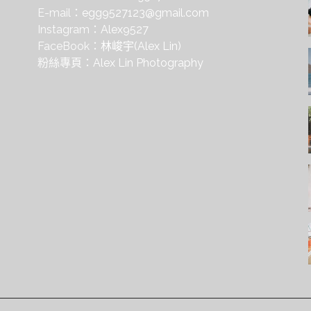
E-mail：
egg9527123@gmail.com
Instagram：
Alex9527
FaceBook：
林峻宇(Alex Lin)
粉絲專頁：
Alex Lin Photography