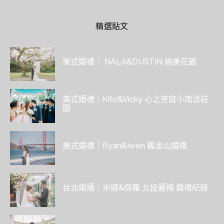
精選貼文
美式婚禮｜ NALA&DUSTIN 納美花園
美式婚禮｜Kito&Vicky 心之芳庭小南法莊
園
美式婚禮｜Ryan&Iwen 舊金山婚禮
台北婚攝｜米娜&保羅 北投麗禧 婚禮紀錄