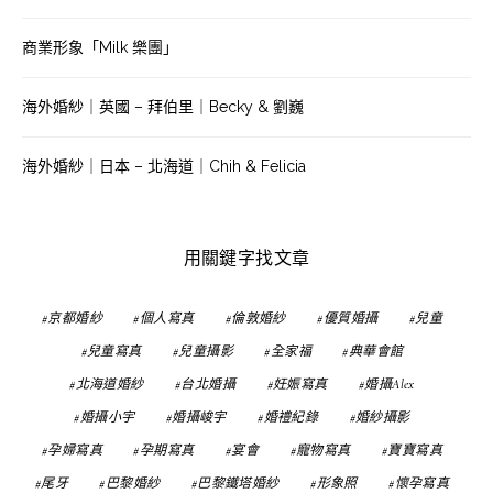
商業形象「Milk 樂團」
海外婚紗｜英國 – 拜伯里｜Becky & 劉巍
海外婚紗｜日本 – 北海道｜Chih & Felicia
用關鍵字找文章
京都婚紗
個人寫真
倫敦婚紗
優質婚攝
兒童
兒童寫真
兒童攝影
全家福
典華會館
北海道婚紗
台北婚攝
妊娠寫真
婚攝Alex
婚攝小宇
婚攝峻宇
婚禮紀錄
婚紗攝影
孕婦寫真
孕期寫真
宴會
寵物寫真
寶寶寫真
尾牙
巴黎婚紗
巴黎鐵塔婚紗
形象照
懷孕寫真