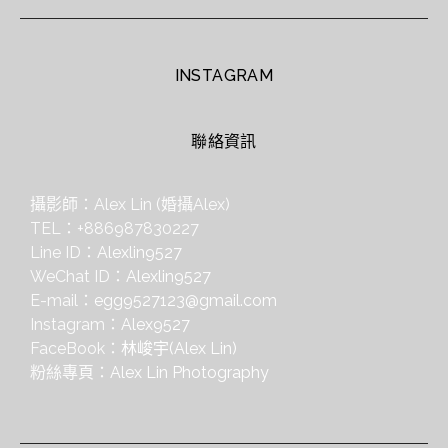
INSTAGRAM
聯絡資訊
攝影師：Alex Lin (婚攝Alex)
TEL：+886987830227
Line ID：
Alexlin9527
WeChat ID：
Alexlin9527
E-mail：
egg9527123@gmail.com
Instagram：
Alex9527
FaceBook：
林峻宇(Alex Lin)
粉絲專頁：
Alex Lin Photography