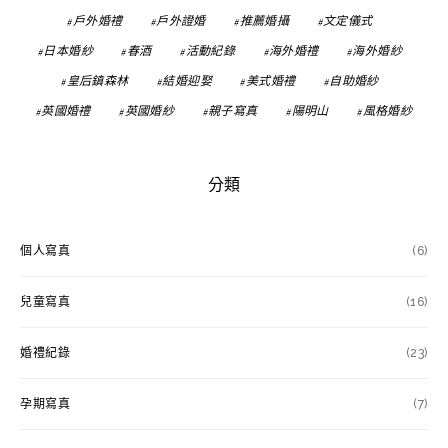
戶外婚禮
戶外證婚
推薦婚攝
文定儀式
日本婚紗
春酒
活動紀錄
海外婚禮
海外婚紗
皇后鎮森林
結婚迎娶
美式婚禮
自助婚紗
英國婚禮
英國婚紗
親子寫真
陽明山
風格婚紗
分類
個人寫真
(6)
兒童寫真
(16)
婚禮紀錄
(23)
孕期寫真
(7)