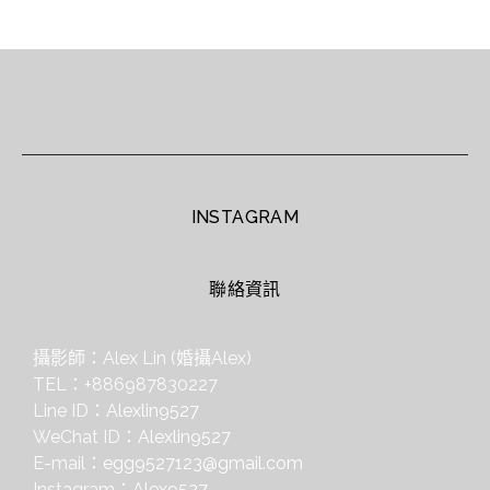
INSTAGRAM
聯絡資訊
攝影師：Alex Lin (婚攝Alex)
TEL：+886987830227
Line ID：
Alexlin9527
WeChat ID：
Alexlin9527
E-mail：
egg9527123@gmail.com
Instagram：
Alex9527