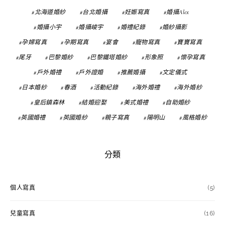
北海道婚紗
台北婚攝
妊娠寫真
婚攝Alex
婚攝小宇
婚攝峻宇
婚禮紀錄
婚紗攝影
孕婦寫真
孕期寫真
宴會
寵物寫真
寶寶寫真
尾牙
巴黎婚紗
巴黎鐵塔婚紗
形象照
懷孕寫真
戶外婚禮
戶外證婚
推薦婚攝
文定儀式
日本婚紗
春酒
活動紀錄
海外婚禮
海外婚紗
皇后鎮森林
結婚迎娶
美式婚禮
自助婚紗
英國婚禮
英國婚紗
親子寫真
陽明山
風格婚紗
分類
個人寫真
(5)
兒童寫真
(16)