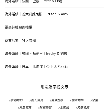
海外婚紗｜法國 – 巴黎｜Peter & Ping
海外婚紗｜義大利威尼斯｜Edison & Amy
電商網拍服飾拍攝
商業形象「Milk 樂團」
海外婚紗｜英國 – 拜伯里｜Becky & 劉巍
海外婚紗｜日本 – 北海道｜Chih & Felicia
用關鍵字找文章
京都婚紗
個人寫真
倫敦婚紗
優質婚攝
兒童
兒童寫真
兒童攝影
全家福
典華會館