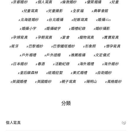
京都婚紗
個人寫真
倫敦婚紗
優質婚攝
兒童
兒童寫真
兒童攝影
全家福
典華會館
北海道婚紗
台北婚攝
妊娠寫真
婚攝Alex
婚攝小宇
婚攝峻宇
婚禮紀錄
婚紗攝影
孕婦寫真
孕期寫真
宴會
寵物寫真
寶寶寫真
尾牙
巴黎婚紗
巴黎鐵塔婚紗
形象照
懷孕寫真
戶外婚禮
戶外證婚
推薦婚攝
文定儀式
日本婚紗
春酒
活動紀錄
海外婚禮
海外婚紗
皇后鎮森林
結婚迎娶
美式婚禮
自助婚紗
英國婚禮
英國婚紗
親子寫真
陽明山
風格婚紗
分類
個人寫真
(5)