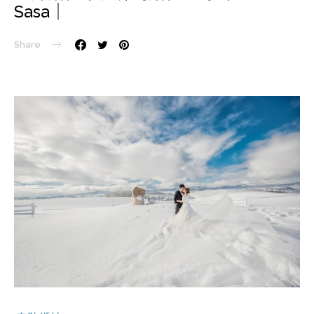
Sasa｜
Share